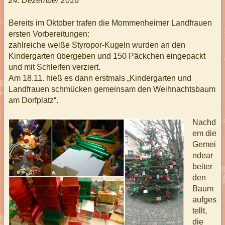
24. Dezember 2016
Bereits im Oktober trafen die Mommenheimer Landfrauen
ersten Vorbereitungen:
zahlreiche weiße Styropor-Kugeln wurden an den
Kindergarten übergeben und 150 Päckchen eingepackt
und mit Schleifen verziert.
Am 18.11. hieß es dann erstmals „Kindergarten und
Landfrauen schmücken gemeinsam den Weihnachtsbaum
am Dorfplatz“.
Nachd
em die
Gemei
ndear
beiter
den
Baum
aufges
tellt,
die