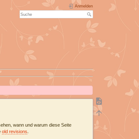
Anmelden
u sehen, wann und warum diese Seite
e
old revisions
.